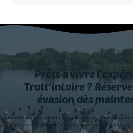
Prêts à vivre l'expér
Trott'inLoire ?
Réserve
évasion dès mainte
Les beaux jours attirent les curieux et nos créneaux parte
deux ou vingt, assurez-vous de vivre ce moment unique